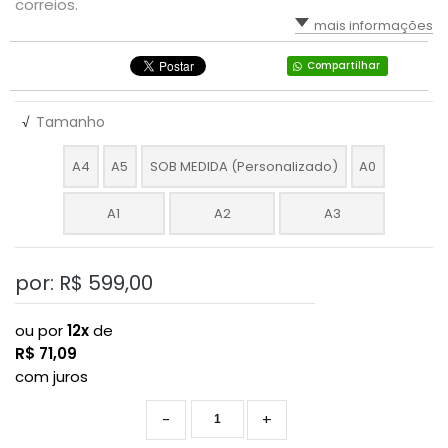
correios.
mais informações
Compartilhar
√
Tamanho
A4
A5
SOB MEDIDA (Personalizado)
A0
A1
A2
A3
por: R$
599,00
ou por
12x
de
R$
71,09
com juros
-
+